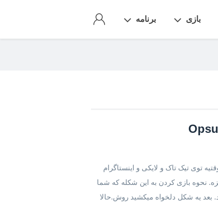
بازی
برنامه
Opsu!
Opsu!(Beatmap p) بازی osu که چند وقتیه توی تیک تاک و لایکی و اینستاگرام
ه. نحوه بازی کردن به این شکله که شما
ید. بعد یه شکل دلخواه میکشید روش.حالا