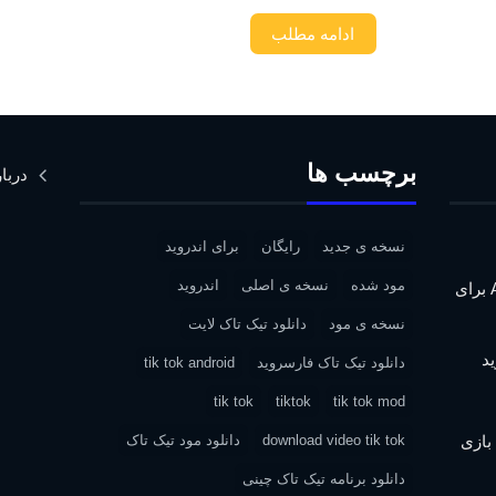
ادامه مطلب
برچسب ها
دربار
نسخه ی جدید
رایگان
برای اندروید
مود شده
نسخه ی اصلی
اندروید
دانلود Assassin’s Creed IV: Black Flag برای
نسخه ی مود
دانلود تیک تاک لایت
دانلود تیک تاک فارسروید
tik tok android
tik tok
tiktok
tik tok mod
| دانلود بازی
download video tik tok
دانلود مود تیک تاک
دانلود برنامه تیک تاک چینی