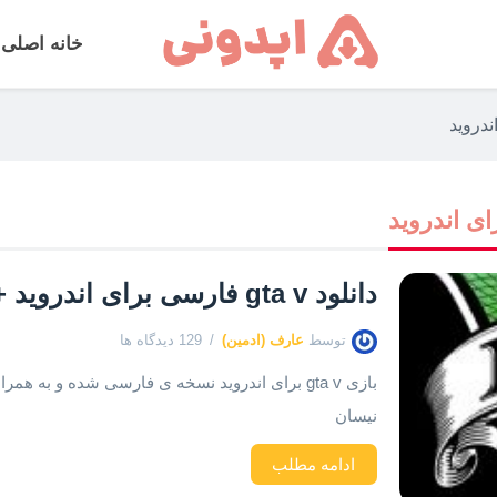
خانه اصلی
دانلود gta v فارسی برای اندروید + ویدیو تست
توسط
عارف (ادمین)
129 دیدگاه ها
بازی gta v برای اندروید نسخه ی فارسی شده و به هم
نیسان
ادامه مطلب