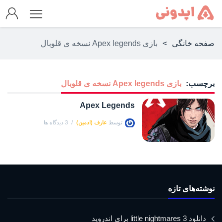
صفحه خانگی
>
بازی Apex legends نسخه ی قلوبال
برچسب:
بازی Apex legends نسخه ی قلوبال
Apex Legends
توسط
عارف (ادمین)
3 دیدگاه ها
نوشته‌های تازه
دانلود little nightmares 3 برای اندروید