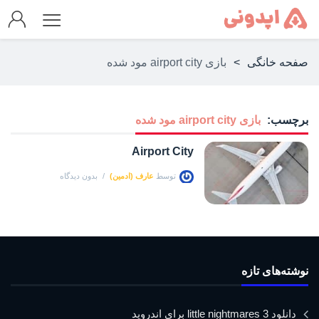
صفحه خانگی
>
بازی airport city مود شده
برچسب:
بازی airport city مود شده
Airport City
توسط
عارف (ادمین)
بدون دیدگاه
نوشته‌های تازه
دانلود little nightmares 3 برای اندروید