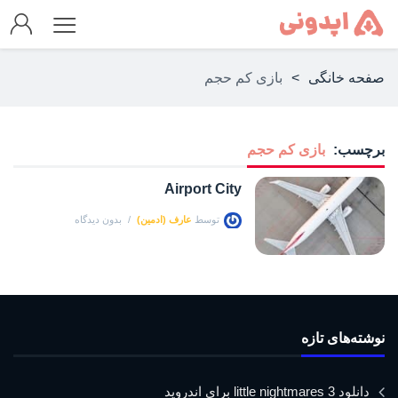
صفحه خانگی
>
بازی کم حجم
برچسب:
بازی کم حجم
Airport City
توسط
عارف (ادمین)
بدون دیدگاه
نوشته‌های تازه
دانلود little nightmares 3 برای اندروید