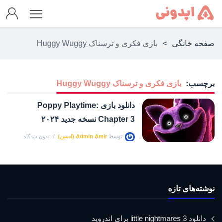
صفحه خانگی
>
بازی فکری و ترسناک Huggy Wuggy
برچسب:
بازی فکری و ترسناک Huggy Wuggy
دانلود بازی Poppy Playtime:
Chapter 3 نسخه جدید ۲۰۲۴
توسط
Admin Amir (ادمین)
بدون دیدگاه
نوشته‌های تازه
دانلود little nightmares 3 برای اندروید