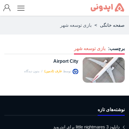
صفحه خانگی
>
بازی توسعه شهر
برچسب:
بازی توسعه شهر
Airport City
توسط
عارف (ادمین)
بدون دیدگاه
نوشته‌های تازه
دانلود little nightmares 3 برای اندروید