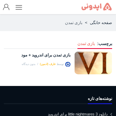
صفحه خانگی
>
بازی تمدن
برچسب:
بازی تمدن
بازی تمدن برای اندروید + مود
توسط
عارف (ادمین)
بدون دیدگاه
نوشته‌های تازه
دانلود little nightmares 3 برای اندروید