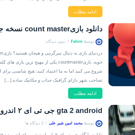
ادامه مطلب
دانلود بازیcount master نسخه جدید ۱.۴۵.۲
توسط
Fahim
بدون دیدگاه
خوبه. بازیcountmaster یکی از مهیج ترین 
تصاحب شهر دارای گرافیک جذاب و مکانیک ساده […]
ادامه مطلب
gta 2 android جی تی ای ۲ اندروید
توسط
محمد امین شیر علی
2 دیدگاه ها
دانل