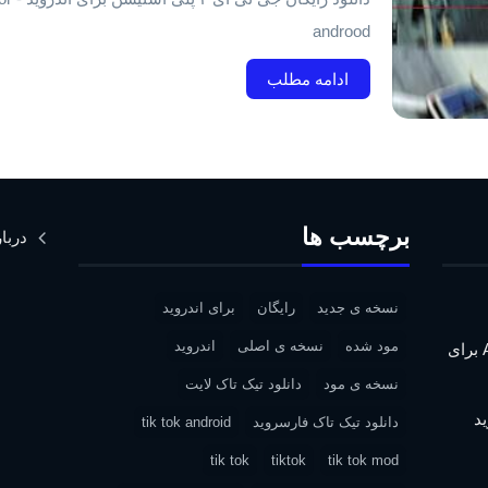
androod
ادامه مطلب
برچسب ها
دربار
نسخه ی جدید
رایگان
برای اندروید
مود شده
نسخه ی اصلی
اندروید
دانلود Assassin’s Creed IV: Black Flag برای
نسخه ی مود
دانلود تیک تاک لایت
دانلود تیک تاک فارسروید
tik tok android
tik tok
tiktok
tik tok mod