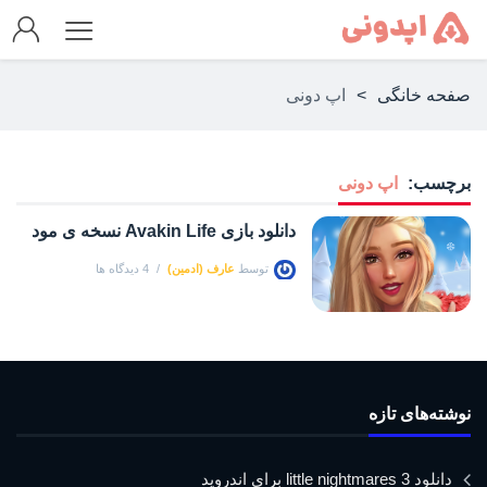
صفحه خانگی
>
اپ دونی
برچسب:
اپ دونی
دانلود بازی Avakin Life نسخه ی مود
توسط
عارف (ادمین)
4 دیدگاه ها
نوشته‌های تازه
دانلود little nightmares 3 برای اندروید