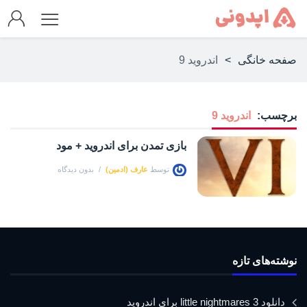
صفحه خانگی
>
اندروید 9
برچسب:
اندروید 9
بازی تمدن برای اندروید + مود
توسط
عارف (ادمین)
بدون دیدگاه
نوشته‌های تازه
دانلود little nightmares 3 برای اندروید