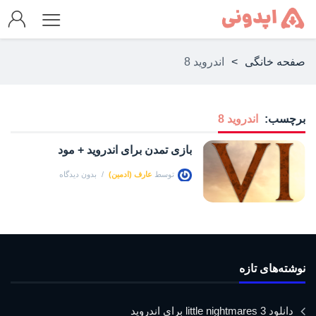
صفحه خانگی
>
اندروید 8
برچسب:
اندروید 8
بازی تمدن برای اندروید + مود
توسط
عارف (ادمین)
بدون دیدگاه
نوشته‌های تازه
دانلود little nightmares 3 برای اندروید