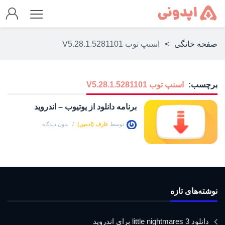
صفحه خانگی
>
اسنپ توب V5.28.1.5281101
برچسب:
اسنپ توب V5.28.1.5281101
برنامه دانلود از یوتیوب – اندروید
توسط
عارف (ادمین)
بدون دیدگاه
نوشته‌های تازه
دانلود little nightmares 3 برای اندروید