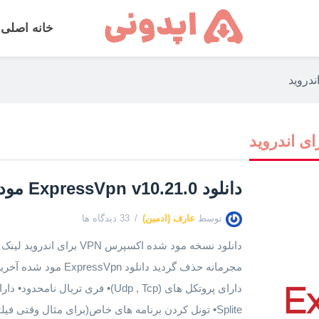
خانه اصلی
ندروید
ای اندروید
دانلود ExpressVpn v10.21.0 مود شده
توسط
عارف (ادمین)
33 دیدگاه ها
دانلود نسخه مود شده اکسپرس 
مجرمانه حذف گردید دانل
دارای پروتکل های (Udp , Tcp)• فری تر
Splite• تونل کردن برنامه های خاص(برای مثال وقتی فیلتر شکن […]