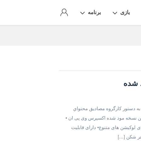
بازی
برنامه
VPN برای اندروید لینک به دستور کارگروه مصاديق محتواي
ود ExpressVpn مود شده آخرین نسخه مود شده اکسپرس وی پی ان •
یال نامحدود• دارای لوکیشن های متنوع• دارای قابلیت