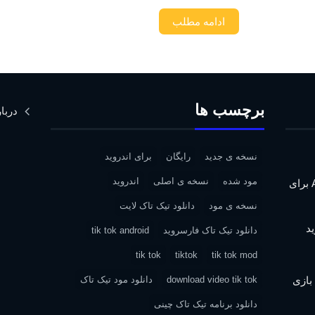
ادامه مطلب
برچسب ها
دربار
نسخه ی جدید
رایگان
برای اندروید
مود شده
نسخه ی اصلی
اندروید
دانلود Assassin’s Creed IV: Black Flag برای
نسخه ی مود
دانلود تیک تاک لایت
دانلود تیک تاک فارسروید
tik tok android
tik tok
tiktok
tik tok mod
| دانلود بازی
download video tik tok
دانلود مود تیک تاک
دانلود برنامه تیک تاک چینی