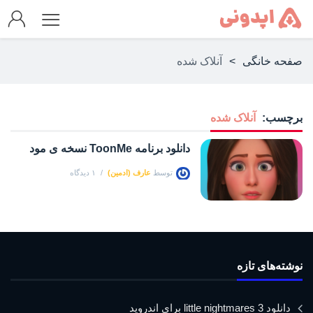
صفحه خانگی
>
آنلاک شده
برچسب:
آنلاک شده
دانلود برنامه ToonMe نسخه ی مود
توسط
عارف (ادمین)
۱ دیدگاه
نوشته‌های تازه
دانلود little nightmares 3 برای اندروید