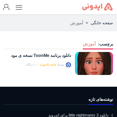
صفحه خانگی
>
آموزش
برچسب:
آموزش
دانلود برنامه ToonMe نسخه ی مود
توسط
عارف (ادمین)
۱ دیدگاه
نوشته‌های تازه
دانلود little nightmares 3 برای اندروید