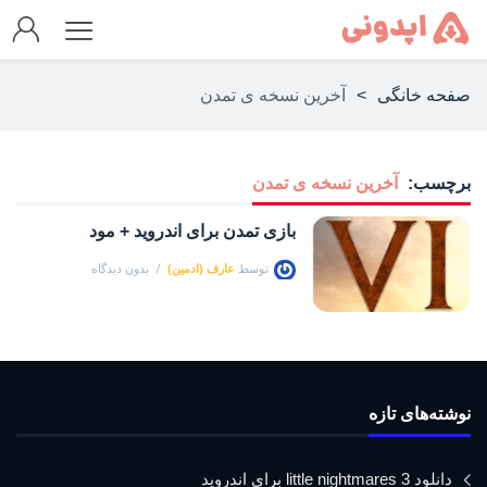
صفحه خانگی
>
آخرین نسخه ی تمدن
برچسب:
آخرین نسخه ی تمدن
بازی تمدن برای اندروید + مود
توسط
عارف (ادمین)
بدون دیدگاه
نوشته‌های تازه
دانلود little nightmares 3 برای اندروید