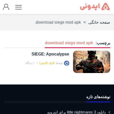
صفحه خانگی
>
download siege mod apk
برچسب:
download siege mod apk
SIEGE: Apocalypse
توسط
عارف (ادمین)
۱ دیدگاه
نوشته‌های تازه
دانلود little nightmares 3 برای اندروید