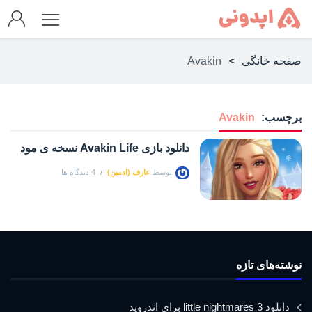
صفحه خانگی
>
Avakin
برچسب:
Avakin
دانلود بازی Avakin Life نسخه ی مود
توسط
عارف (ادمین)
4 دیدگاه ها
نوشته‌های تازه
دانلود little nightmares 3 برای اندروید