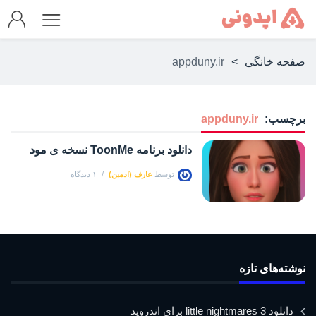
صفحه خانگی
>
appduny.ir
برچسب:
appduny.ir
دانلود برنامه ToonMe نسخه ی مود
توسط
عارف (ادمین)
۱ دیدگاه
نوشته‌های تازه
دانلود little nightmares 3 برای اندروید