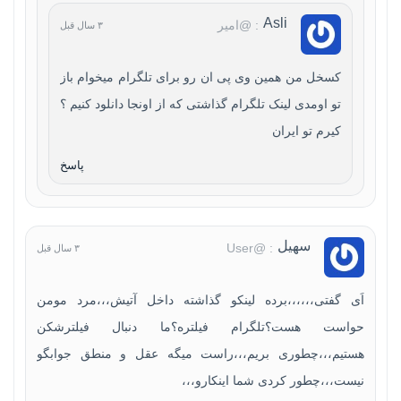
Asli
: @امیر
۳ سال قبل
کسخل من همین وی پی ان رو برای تلگرام میخوام باز
تو اومدی لینک تلگرام گذاشتی که از اونجا دانلود کنیم ؟
کیرم تو ایران
پاسخ
سهیل
: @User
۳ سال قبل
اَی گفتی،،،،،،برده لینکو گذاشته داخل آتیش،،،مرد مومن
حواست هست؟تلگرام فیلتره؟ما دنبال فیلترشکن
هستیم،،،چطوری بریم،،،راست میگه عقل و منطق جوابگو
نیست،،،چطور کردی شما اینکارو،،،