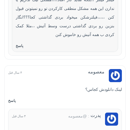
ندارن این همه مشکل منطقی کارکردن تو رو نمیتونن قبول
کنن ،،،،،فیلترشکن میخواد بردی گذاشتی کجا؟؟؟انگار
بنزین رو بردی گذاشتی درست وسط آتیش ،،مثلا کمک
کردی ب همه آتیش رو خاموش کنن
پاسخ
معصومه
۴ سال قبل
لینک دانلودش کجاس؟
پاسخ
پدرت
: @معصومه
۴ سال قبل