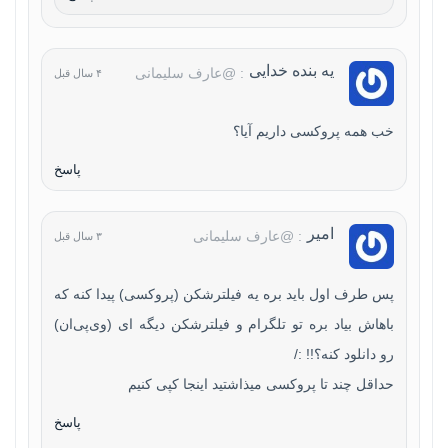
یه بنده خدایی
: @عارف سلیمانی
۴ سال قبل
خب همه پروکسی داریم آیا؟
پاسخ
امیر
: @عارف سلیمانی
۳ سال قبل
پس طرف اول باید بره یه فیلترشکن (پروکسی) پیدا کنه که
باهاش بیاد بره تو تلگرام و فیلترشکن دیگه ای (وی‌پی‌ان)
رو دانلود کنه؟!! :/
حداقل چند تا پروکسی میذاشتید اینجا کپی کنیم
پاسخ