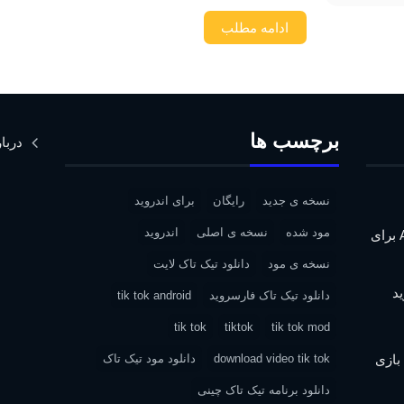
ادامه مطلب
برچسب ها
دربار
نسخه ی جدید
رایگان
برای اندروید
مود شده
نسخه ی اصلی
اندروید
دانلود Assassin’s Creed IV: Black Flag برای
نسخه ی مود
دانلود تیک تاک لایت
دانلود تیک تاک فارسروید
tik tok android
tik tok
tiktok
tik tok mod
| دانلود بازی
download video tik tok
دانلود مود تیک تاک
دانلود برنامه تیک تاک چینی