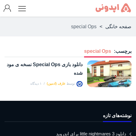
صفحه خانگی
>
special Ops
برچسب:
special Ops
دانلود بازی Special Ops نسخه ی مود
شده
توسط
عارف (ادمین)
۱ دیدگاه
نوشته‌های تازه
دانلود little nightmares 3 برای اندروید