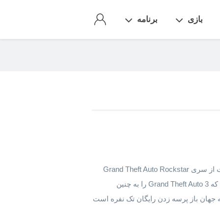
بازی
برنامه
دانلود gta vice city فارسی برای اندروید ششمین قسمت از سری Grand Theft Auto Rockstar
یکی از بهترین، صیقل‌دهنده و دقیق‌ترین فرمول آن است که Grand Theft Auto 3 را به چنین
تبدیل کرد. GTA: Vice City یک تجربه جهان باز پرسه زدن رایگان تک نفره است