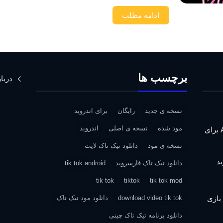
ادامه مطلب
برچسب ها
دربار
نسخه ی جدید
رایگان
برای اندروید
مود شده
نسخه ی اصلی
اندروید
دانلود Assassin’s Creed IV: Black Flag برای
نسخه ی مود
دانلود تیک تاک لایت
دانلود تیک تاک فارسروید
tik tok android
tik tok
tiktok
tik tok mod
| دانلود بازی
download video tik tok
دانلود مود تیک تاک
دانلود برنامه تیک تاک چینی