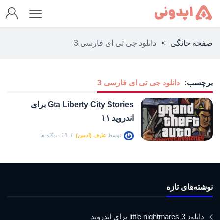
صفحه خانگی
>
دانلود جی تی ای فارسی 3
برچسب:
دانلود جی تی ای فارسی 3
Gta Liberty City Stories برای
اندروید ۱۱
توسط
عارف (ادمین)
18 دیدگاه ها
نوشته‌های تازه
دانلود little nightmares 3 برای اندروید