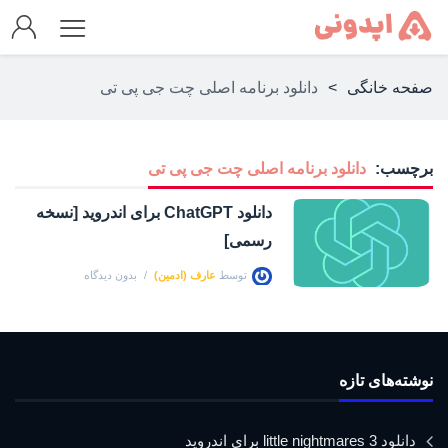
صفحه خانگی
>
دانلود برنامه اصلی چت جی پی تی
برچسب:
دانلود برنامه اصلی چت جی پی تی
دانلود ChatGPT برای اندروید [نسخه
رسمی]
توسط
عارف (ادمین)
بدون دیدگاه
نوشته‌های تازه
دانلود little nightmares 3 برای اندروید