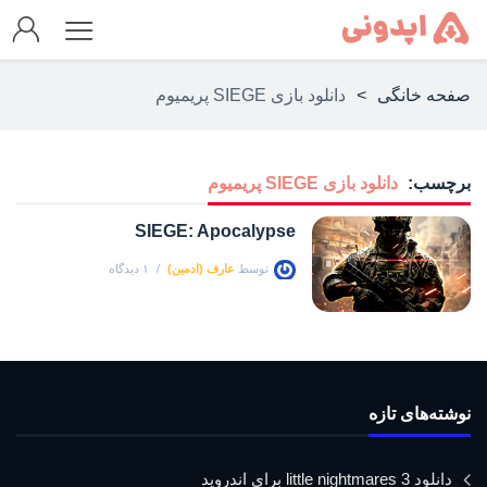
صفحه خانگی
>
دانلود بازی SIEGE پریمیوم
برچسب:
دانلود بازی SIEGE پریمیوم
SIEGE: Apocalypse
توسط
عارف (ادمین)
۱ دیدگاه
نوشته‌های تازه
دانلود little nightmares 3 برای اندروید