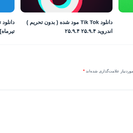
دانلود Tik Tok مود شده ( بدون تحریم )
دانلود 
اندروید ۲۵.۹.۴ ۲۵.۹.۴
تیرماه] ن
ردنیاز علامت‌گذاری شده‌اند
*