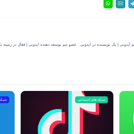
 اپدونی | یک نویسنده در اپدونی . عضو تیم توسعه دهنده اپدونی | فعال در زمینه ت
شبکه های اجتماعی
شبکه