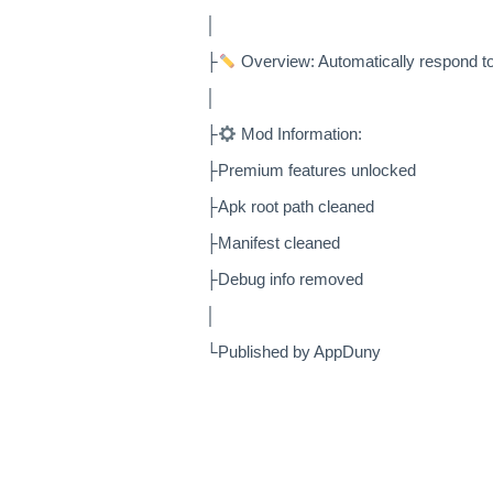
│
├
Overview: Automatically respond t
│
├
Mod Information:
├Premium features unlocked
├Apk root path cleaned
├Manifest cleaned
├Debug info removed
│
└Published by AppDuny