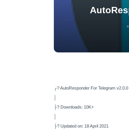
AutoResp
ه
┌? AutoResponder For Telegram v2.0.0
│
├? Downloads: 10K+
│
├? Updated on: 18 April 2021