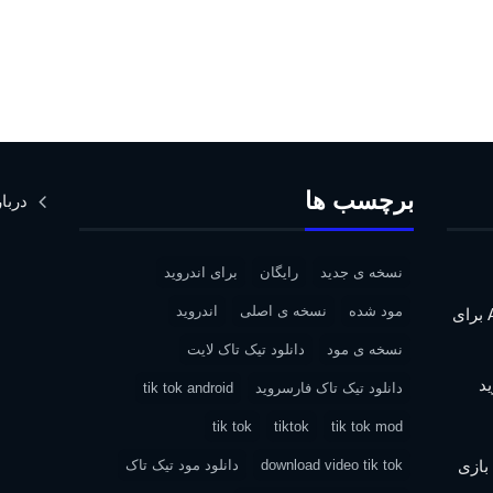
برچسب ها
دربار
نسخه ی جدید
رایگان
برای اندروید
مود شده
نسخه ی اصلی
اندروید
دانلود Assassin’s Creed IV: Black Flag برای
نسخه ی مود
دانلود تیک تاک لایت
دانلود تیک تاک فارسروید
tik tok android
tik tok
tiktok
tik tok mod
| دانلود بازی
download video tik tok
دانلود مود تیک تاک