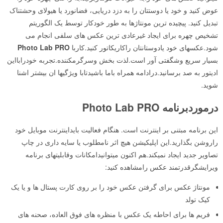
عوض کنید و خود یا دوستتان را به دزد دریایی، فضانورد یا هیولای وحشتناک
تبدیل کنید. پیچیده ترین مونتاژها به طور خودکار توسط یک الگوریتم
تشخیص چهره برای ایجاد غیرعادی ترین عکس های سلفی انجام می
شود.عکسهای خود یادوستانتان راکاریکاتور کنید.کاربا
Photo Lab PRO
بسیار سریع وشگفتی آور است.لذت بخش وسرگرمکننده.تجربه خودرابااین
ادیتور به صد برسانید.درادامه همراه باما باشیدتابا ویژگیها ان بیشتر اشنا
شوید.
درموردبرنامه
Photo Lab PRO
این برنامه مبتنی بر اینترنت است. هنگام فعالیت بایداینترنت موبایل خود
راروشن بگذارید.این اپلیکیشن هیچ اثر نامطلوب یا سایه داری در چاپ
تصاویر جدید ایجاد نمیکند.هم اکنون میتوانیدامکانات وقابلیتهای برنامه
ویرایشگرقدرتمند عکس رامشاهده کنید:
مونتاژ عکس برای گرفتن عکس خود را بر روی کارت پستال ها و یا یک
کیک تولد
فریم ها برای احاطه یک عکس با منظره های فوق العاده، صحنه های