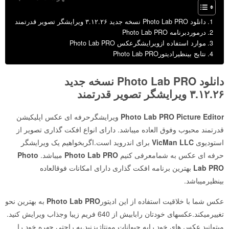
دانلود Photo Lab PRO نسخه جدید ۳.۱۲.۲۶ ویرایشگر تصویر قدرتمند
درموردبرنامه Photo Lab PRO
موارد استفاده ازویرایشگرعکس Photo Lab PRO
نتایج بینظیرادیتورPhoto Lab PRO
دانلود Photo Lab PRO نسخه جدید
۳.۱۲.۲۶ ویرایشگر تصویر قدرتمند
Photo Lab PRO Picture Editor
ویرایشگرحرفه ای عکس اپلیکیشن
قدرتمند محبوب وفوق العاده میباشد. دارای انواع افکت گذاری تصویر از
استودیوی
VicMan LLC
برای اندروید است.اگربخواهیم یک ویرایشگر
حرفه ای عکس به شمامعرفی کنیم
Photo Lab PRO
میباشد.
Photo
Lab PRO
بهترین برنامه افکت گذاری دارای امکانات فوقالعاده
بینظیرمیباشد.
عکس شما با خلاقیت استفاده از این ادیتور
Photo Lab PRO
به بهترین نحو
تغییرمیکند.عکسهای خودتان رابابیش از 640 فریم زیبا وجذاب ویرایش کنید.
میتوانید عکس های خود رابه حیوانات مونتاژبزنید.به راحتی چهره خود را