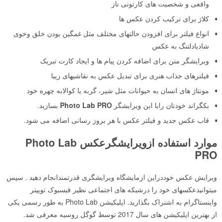
واقعی و شخصیت های کارتونی ناز
کلاژ برای ترکیب کردن عکس ها
انواع فیلتر برای افزودن حالتهای مختلف مثل غمگین بودن خلق وخوی
شادیادلتنگ به عکس
ویرایشگر متن برای اضافه کردن پیام ها و ایجاد کارت تبریک
فیلترهای جذاب هنری برای تبدیل عکس به نقاشیهای زیبا
مونتاژ های انسان به حیوانات مثل شیر، گربه یا کوالابه چهره خود
بکگراند خودتان رابا این ویرایشگر
Photo Lab PRO
بسازید.
قاب عکس جدید و فیلتر عکس با هر بروز رسانی اضافه می شود.
موارد استفاده ازویرایشگرعکس
Photo Lab
PRO
ویرایش عکس خوددراین ازمایشگاه ویرایشگری قدرتمندانجام دهید . سپس
میتوانیدعکسهای خود را درشبکه های اجتماعی نظیر فیسبوک توییتر
واینستاگرام به اشتراک بگذارید. اپلیکیشن Photo Lab به طور رسمی یکی
از بهترین اپلیکیشن های سال 2017 توسط گوگل روسیه معرفی شد.