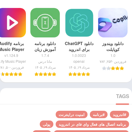
دانلود ویندوز
دانلود ChatGPT
دانلود برنامه
برنامه udify
کوپایلت
برای اندروید
آموزش زبان
Music Player
(Windows
[نسخه رسمی]
انگلیسی رایگان
مود شده | نسخ
v1.124.9
1.7.4
1.0.0023
1.0
Copilot)
– زبانیست
۱.۱۲۴.۹
فروردین -۲۵۳, ۷۸۲
openai
مانا درس
layer
(ایرانی)
مرداد ۱۹, ۱۴۰۵
مرداد ۱۹, ۱۴۰۵
فروردین -۵۰, ۷۸۱
TAGS
#اندروید
#برنامه
امنیت دراینترنت
برنامه اتصال های فعال وای فای در اندروید
پولی