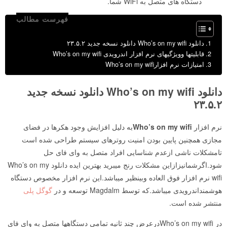
دستگاه های متصل به WiFi شما.
فهرست مطالب
دانلود Who’s on my wifi دانلود نسخه جدید ۲۳.۵.۲
قابلیتها وویژگیهای نرم افزار اندرویدی Who’s on my wifi
امتیازات نرم افزارWho’s on my wifi
دانلود Who’s on my wifi دانلود نسخه جدید
۲۳.۵.۲
نرم افزار
Who’s on my wifi
به دلیل افزایش وجود هکرها در فضای
مجازی همچنین پایین بودن امنیت روترهای سیستم طراحی شده است
تامشکلات ناشی ازعدم شناسایی افراد متصل به وای فای حل
شود.اگرشمانیزازاین مشکلات رنج میبرید بهترین ایده دانلود Who’s on my
wifi نرم افزار فوق العاده وبینظیر میباشد.این نرم افزار مخصوص دستگاه
هوشمنداندرویدی میباشد.که توسط Magdalm توسعه و در
گوگل پلی
منتشر شده است.
در Who’s on my wifiدرعرض چند ثانیه تمامی دستگاهها متصل به وای فای