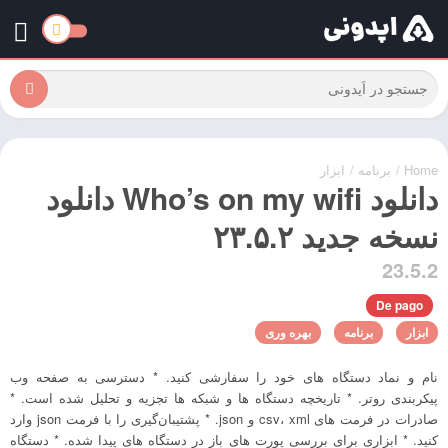
Home
/
برنامه
/
ابزار
دانلود Who’s on my wifi دانلود
نسخه جدید ۲۳.۵.۲
23.5.2
De pago
ابزار
برنامه
بهره وری
نام و نماد دستگاه های خود را سفارشی کنید. * دسترسی به صفحه وب
پیکربندی روتر. * تاریخچه دستگاه ها و شبکه ها تجزیه و تحلیل شده است. *
صادرات در فرمت های csv، xml و json. * پشتیبان‌گیری را با فرمت json وارد
کنید. * ابزاری برای بررسی پورت های باز در دستگاه های پیدا شده. * دستگاه